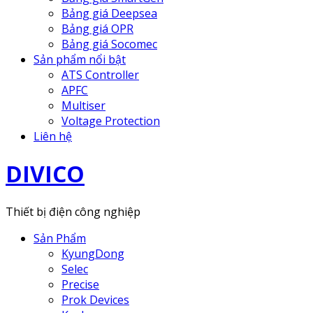
Bảng giá Deepsea
Bảng giá OPR
Bảng giá Socomec
Sản phẩm nổi bật
ATS Controller
APFC
Multiser
Voltage Protection
Liên hệ
DIVICO
Thiết bị điện công nghiệp
Sản Phẩm
KyungDong
Selec
Precise
Prok Devices