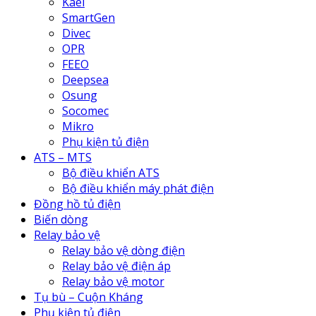
Kael
SmartGen
Divec
OPR
FEEO
Deepsea
Osung
Socomec
Mikro
Phụ kiện tủ điện
ATS – MTS
Bộ điều khiển ATS
Bộ điều khiển máy phát điện
Đồng hồ tủ điện
Biến dòng
Relay bảo vệ
Relay bảo vệ dòng điện
Relay bảo vệ điện áp
Relay bảo vệ motor
Tụ bù – Cuộn Kháng
Phụ kiện tủ điện