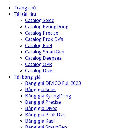
Trang chủ
Tải tài liệu
Catalog Selec
Catalog KyungDong
Catalog Precise
Catalog Prok Dv’s
Catalog Kael
Catalog SmartGen
Catalog Deepsea
Catalog OPR
Catalog Divec
Tải bảng giá
Bảng giá DIVICO Full 2023
Bảng giá Selec
Bảng giá KyungDong
Bảng giá Precise
Bảng giá Divec
Bảng giá Prok Dv’s
Bảng giá Kael
Bảng giá SmartGen