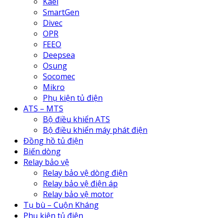
Kael
SmartGen
Divec
OPR
FEEO
Deepsea
Osung
Socomec
Mikro
Phụ kiện tủ điện
ATS – MTS
Bộ điều khiển ATS
Bộ điều khiển máy phát điện
Đồng hồ tủ điện
Biến dòng
Relay bảo vệ
Relay bảo vệ dòng điện
Relay bảo vệ điện áp
Relay bảo vệ motor
Tụ bù – Cuộn Kháng
Phụ kiện tủ điện