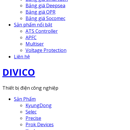
Bảng giá Deepsea
Bảng giá OPR
Bảng giá Socomec
Sản phẩm nổi bật
ATS Controller
APFC
Multiser
Voltage Protection
Liên hệ
DIVICO
Thiết bị điện công nghiệp
Sản Phẩm
KyungDong
Selec
Precise
Prok Devices