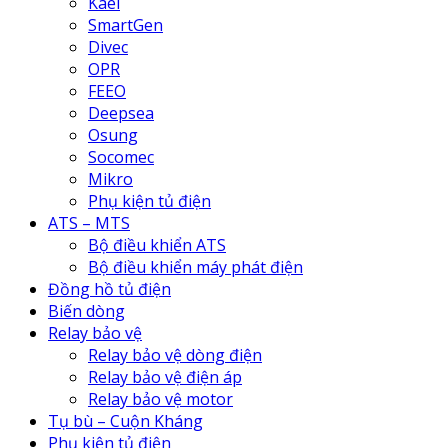
Kael
SmartGen
Divec
OPR
FEEO
Deepsea
Osung
Socomec
Mikro
Phụ kiện tủ điện
ATS – MTS
Bộ điều khiển ATS
Bộ điều khiển máy phát điện
Đồng hồ tủ điện
Biến dòng
Relay bảo vệ
Relay bảo vệ dòng điện
Relay bảo vệ điện áp
Relay bảo vệ motor
Tụ bù – Cuộn Kháng
Phụ kiện tủ điện