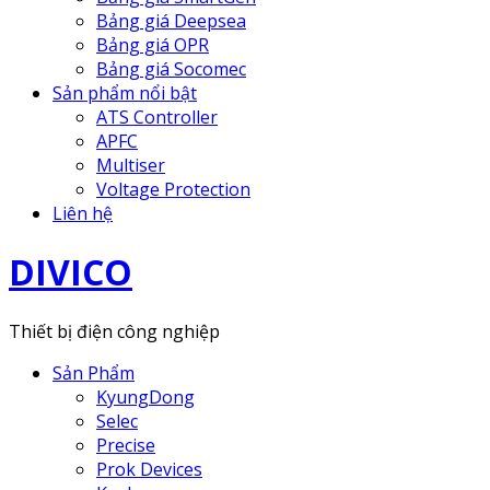
Bảng giá Deepsea
Bảng giá OPR
Bảng giá Socomec
Sản phẩm nổi bật
ATS Controller
APFC
Multiser
Voltage Protection
Liên hệ
DIVICO
Thiết bị điện công nghiệp
Sản Phẩm
KyungDong
Selec
Precise
Prok Devices