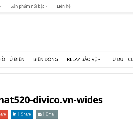
Sản phẩm nổi bật
Liên hệ
Ồ TỦ ĐIỆN
BIẾN DÒNG
RELAY BẢO VỆ
TỤ BÙ – 
hat520-divico.vn-wides
are
Share
Email