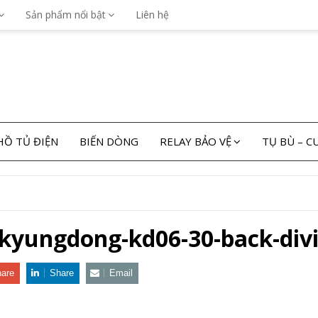
Sản phẩm nổi bật
Liên hệ
Ồ TỦ ĐIỆN
BIẾN DÒNG
RELAY BẢO VỆ
TỤ BÙ – 
-kyungdong-kd06-30-back-div
are
Share
Email