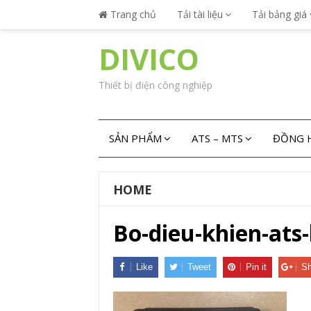
Trang chủ
Tải tài liệu
Tải bảng giá
DIVICO
Thiết bị điện công nghiệp
SẢN PHẨM
ATS – MTS
ĐỒNG H
HOME
Bo-dieu-khien-ats
Like
Tweet
Pin it
Sh