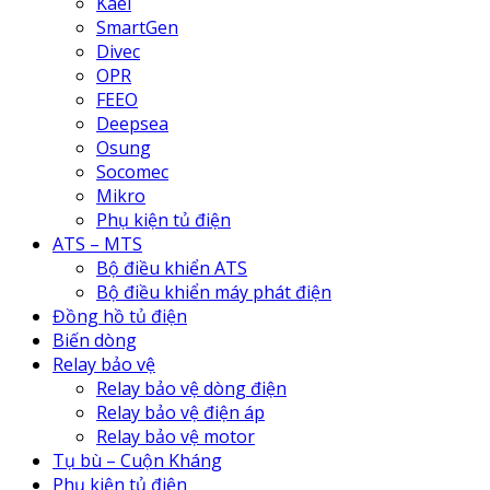
Kael
SmartGen
Divec
OPR
FEEO
Deepsea
Osung
Socomec
Mikro
Phụ kiện tủ điện
ATS – MTS
Bộ điều khiển ATS
Bộ điều khiển máy phát điện
Đồng hồ tủ điện
Biến dòng
Relay bảo vệ
Relay bảo vệ dòng điện
Relay bảo vệ điện áp
Relay bảo vệ motor
Tụ bù – Cuộn Kháng
Phụ kiện tủ điện