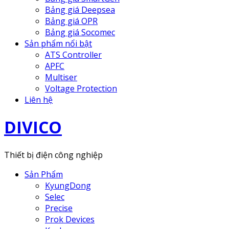
Bảng giá Deepsea
Bảng giá OPR
Bảng giá Socomec
Sản phẩm nổi bật
ATS Controller
APFC
Multiser
Voltage Protection
Liên hệ
DIVICO
Thiết bị điện công nghiệp
Sản Phẩm
KyungDong
Selec
Precise
Prok Devices