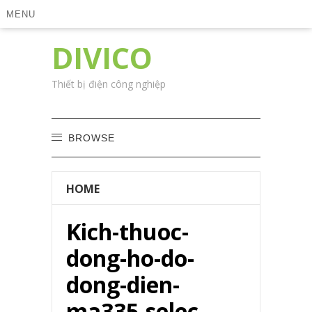
MENU
DIVICO
Thiết bị điện công nghiệp
BROWSE
HOME
Kich-thuoc-
dong-ho-do-
dong-dien-
ma335-selec-