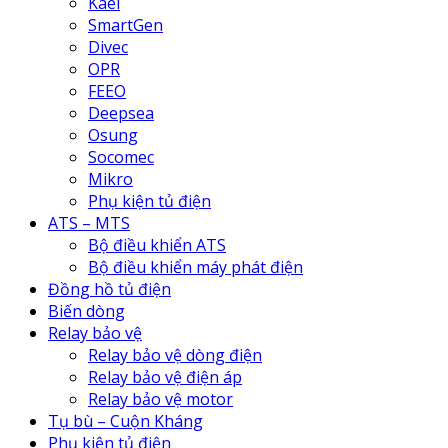
Kael
SmartGen
Divec
OPR
FEEO
Deepsea
Osung
Socomec
Mikro
Phụ kiện tủ điện
ATS – MTS
Bộ điều khiển ATS
Bộ điều khiển máy phát điện
Đồng hồ tủ điện
Biến dòng
Relay bảo vệ
Relay bảo vệ dòng điện
Relay bảo vệ điện áp
Relay bảo vệ motor
Tụ bù – Cuộn Kháng
Phụ kiện tủ điện