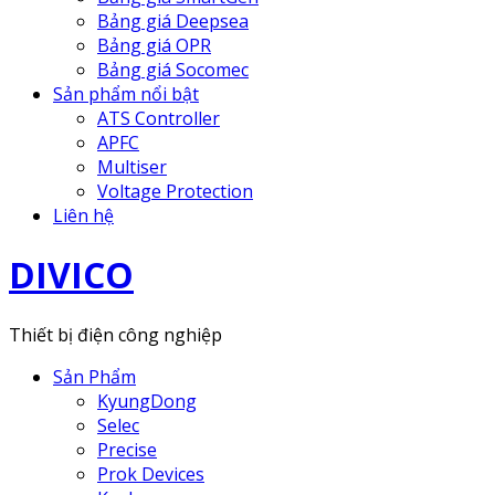
Bảng giá Deepsea
Bảng giá OPR
Bảng giá Socomec
Sản phẩm nổi bật
ATS Controller
APFC
Multiser
Voltage Protection
Liên hệ
DIVICO
Thiết bị điện công nghiệp
Sản Phẩm
KyungDong
Selec
Precise
Prok Devices