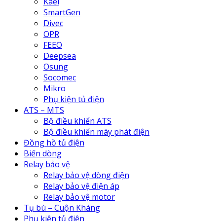
Kael
SmartGen
Divec
OPR
FEEO
Deepsea
Osung
Socomec
Mikro
Phụ kiện tủ điện
ATS – MTS
Bộ điều khiển ATS
Bộ điều khiển máy phát điện
Đồng hồ tủ điện
Biến dòng
Relay bảo vệ
Relay bảo vệ dòng điện
Relay bảo vệ điện áp
Relay bảo vệ motor
Tụ bù – Cuộn Kháng
Phụ kiện tủ điện