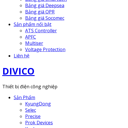
Bảng giá Deepsea
Bảng giá OPR
Bảng giá Socomec
Sản phẩm nổi bật
ATS Controller
APFC
Multiser
Voltage Protection
Liên hệ
DIVICO
Thiết bị điện công nghiệp
Sản Phẩm
KyungDong
Selec
Precise
Prok Devices