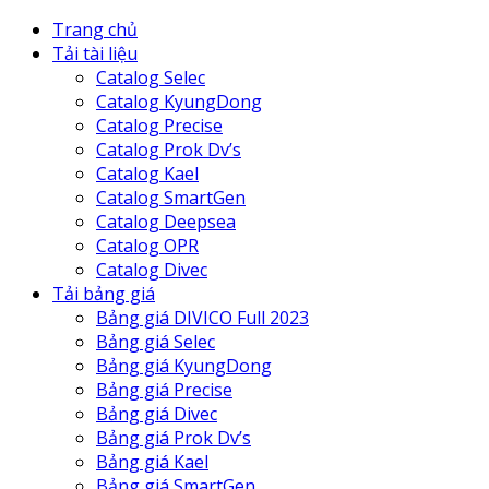
Trang chủ
Tải tài liệu
Catalog Selec
Catalog KyungDong
Catalog Precise
Catalog Prok Dv’s
Catalog Kael
Catalog SmartGen
Catalog Deepsea
Catalog OPR
Catalog Divec
Tải bảng giá
Bảng giá DIVICO Full 2023
Bảng giá Selec
Bảng giá KyungDong
Bảng giá Precise
Bảng giá Divec
Bảng giá Prok Dv’s
Bảng giá Kael
Bảng giá SmartGen