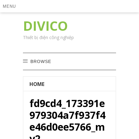
MENU
DIVICO
Thiết bị điện công nghiệp
BROWSE
HOME
fd9cd4_173391e
979304a7f937f4
e46d0ee5766_m
v2