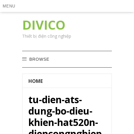
MENU
DIVICO
Thiết bị điện công nghiệp
BROWSE
HOME
tu-dien-ats-
dung-bo-dieu-
khien-hat520n-
diencongnghiep