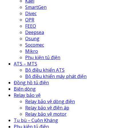
Kael
SmartGen
Divec
OPR
FEEO
Deepsea
Osung
Socomec
Mikro
Phụ kiện tủ điện
ATS – MTS
Bộ điều khiển ATS
Bộ điều khiển máy phát điện
Đồng hồ tủ điện
Biến dòng
Relay bảo vệ
Relay bảo vệ dòng điện
Relay bảo vệ điện áp
Relay bảo vệ motor
Tụ bù – Cuộn Kháng
Phụ kiện tủ điện