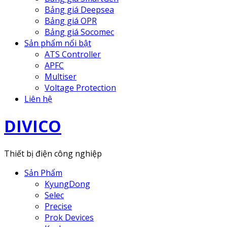
Bảng giá Deepsea
Bảng giá OPR
Bảng giá Socomec
Sản phẩm nổi bật
ATS Controller
APFC
Multiser
Voltage Protection
Liên hệ
DIVICO
Thiết bị điện công nghiệp
Sản Phẩm
KyungDong
Selec
Precise
Prok Devices