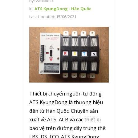
By:
vanlaidkc
In:
ATS KyungDong - Hàn Quốc
Last Updated:
15/06/2021
Thiết bị chuyển nguồn tự động
ATS KyungDong là thương hiệu
đến từ Hàn Quốc. Chuyên sản
xuất về ATS, ACB và các thiết bị
bảo vệ trên đường dây trung thế:
LBS, DS, FCO. ATS KyungDong