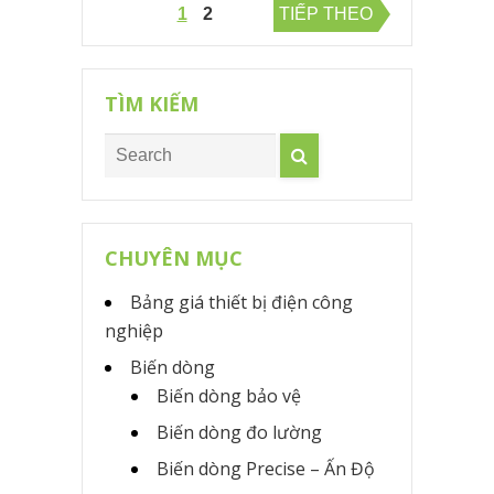
Điều
1
2
TIẾP THEO
hướng
bài
TÌM KIẾM
viết
CHUYÊN MỤC
Bảng giá thiết bị điện công
nghiệp
Biến dòng
Biến dòng bảo vệ
Biến dòng đo lường
Biến dòng Precise – Ấn Độ