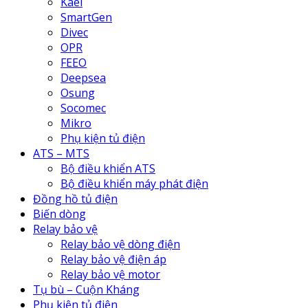
Kael
SmartGen
Divec
OPR
FEEO
Deepsea
Osung
Socomec
Mikro
Phụ kiện tủ điện
ATS – MTS
Bộ điều khiển ATS
Bộ điều khiển máy phát điện
Đồng hồ tủ điện
Biến dòng
Relay bảo vệ
Relay bảo vệ dòng điện
Relay bảo vệ điện áp
Relay bảo vệ motor
Tụ bù – Cuộn Kháng
Phụ kiện tủ điện