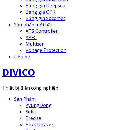
Bảng giá Deepsea
Bảng giá OPR
Bảng giá Socomec
Sản phẩm nổi bật
ATS Controller
APFC
Multiser
Voltage Protection
Liên hệ
DIVICO
Thiết bị điện công nghiệp
Sản Phẩm
KyungDong
Selec
Precise
Prok Devices