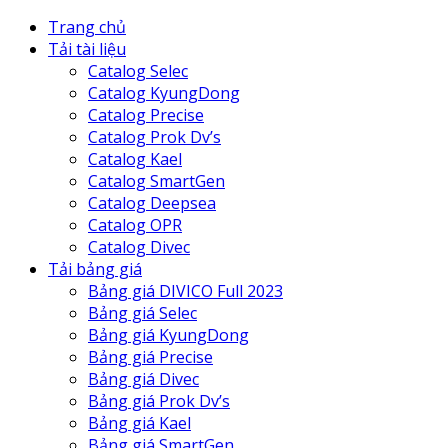
Trang chủ
Tải tài liệu
Catalog Selec
Catalog KyungDong
Catalog Precise
Catalog Prok Dv’s
Catalog Kael
Catalog SmartGen
Catalog Deepsea
Catalog OPR
Catalog Divec
Tải bảng giá
Bảng giá DIVICO Full 2023
Bảng giá Selec
Bảng giá KyungDong
Bảng giá Precise
Bảng giá Divec
Bảng giá Prok Dv’s
Bảng giá Kael
Bảng giá SmartGen