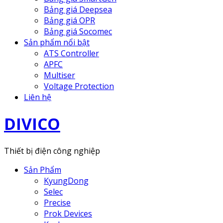
Bảng giá Deepsea
Bảng giá OPR
Bảng giá Socomec
Sản phẩm nổi bật
ATS Controller
APFC
Multiser
Voltage Protection
Liên hệ
DIVICO
Thiết bị điện công nghiệp
Sản Phẩm
KyungDong
Selec
Precise
Prok Devices