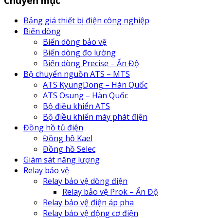
Chuyên mục
Bảng giá thiết bị điện công nghiệp
Biến dòng
Biến dòng bảo vệ
Biến dòng đo lường
Biến dòng Precise – Ấn Độ
Bộ chuyển nguồn ATS – MTS
ATS KyungDong – Hàn Quốc
ATS Osung – Hàn Quốc
Bộ điều khiển ATS
Bộ điều khiển máy phát điện
Đồng hồ tủ điện
Đồng hồ Kael
Đồng hồ Selec
Giám sát năng lượng
Relay bảo vệ
Relay bảo vệ dòng điện
Relay bảo vệ Prok – Ấn Độ
Relay bảo vệ điện áp pha
Relay bảo vệ động cơ điện