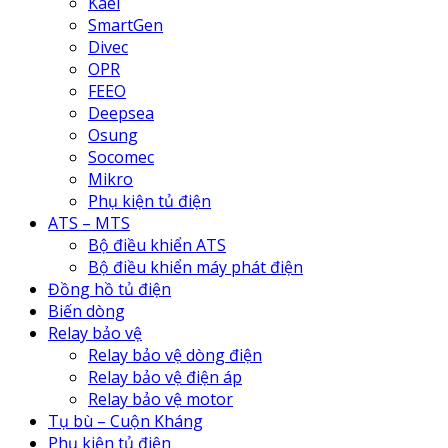
Kael
SmartGen
Divec
OPR
FEEO
Deepsea
Osung
Socomec
Mikro
Phụ kiện tủ điện
ATS – MTS
Bộ điều khiển ATS
Bộ điều khiển máy phát điện
Đồng hồ tủ điện
Biến dòng
Relay bảo vệ
Relay bảo vệ dòng điện
Relay bảo vệ điện áp
Relay bảo vệ motor
Tụ bù – Cuộn Kháng
Phụ kiện tủ điện