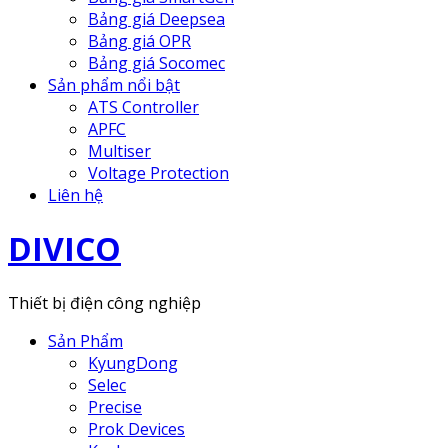
Bảng giá Deepsea
Bảng giá OPR
Bảng giá Socomec
Sản phẩm nổi bật
ATS Controller
APFC
Multiser
Voltage Protection
Liên hệ
DIVICO
Thiết bị điện công nghiệp
Sản Phẩm
KyungDong
Selec
Precise
Prok Devices