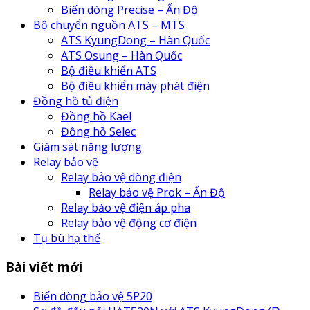
Biến dòng Precise – Ấn Độ
Bộ chuyển nguồn ATS – MTS
ATS KyungDong – Hàn Quốc
ATS Osung – Hàn Quốc
Bộ điều khiển ATS
Bộ điều khiển máy phát điện
Đồng hồ tủ điện
Đồng hồ Kael
Đồng hồ Selec
Giám sát năng lượng
Relay bảo vệ
Relay bảo vệ dòng điện
Relay bảo vệ Prok – Ấn Độ
Relay bảo vệ điện áp pha
Relay bảo vệ động cơ điện
Tụ bù hạ thế
Bài viết mới
Biến dòng bảo vệ 5P20