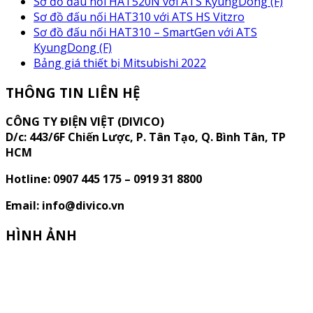
Sơ đồ đấu nối HAT520N với ATS KyungDong (F)
Sơ đồ đấu nối HAT310 với ATS HS Vitzro
Sơ đồ đấu nối HAT310 – SmartGen với ATS
KyungDong (F)
Bảng giá thiết bị Mitsubishi 2022
THÔNG TIN LIÊN HỆ
CÔNG TY ĐIỆN VIỆT (DIVICO)
D/c:
443/6F Chiến Lược, P. Tân Tạo, Q. Bình Tân, TP
HCM
Hotline: 0907 445 175 – 0919 31 8800
Email: info@divico.vn
HÌNH ẢNH