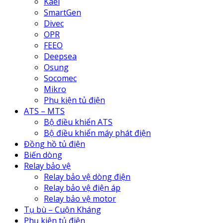
Kael
SmartGen
Divec
OPR
FEEO
Deepsea
Osung
Socomec
Mikro
Phụ kiện tủ điện
ATS – MTS
Bộ điều khiển ATS
Bộ điều khiển máy phát điện
Đồng hồ tủ điện
Biến dòng
Relay bảo vệ
Relay bảo vệ dòng điện
Relay bảo vệ điện áp
Relay bảo vệ motor
Tụ bù – Cuộn Kháng
Phụ kiện tủ điện