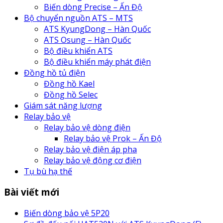
Biến dòng Precise – Ấn Độ
Bộ chuyển nguồn ATS – MTS
ATS KyungDong – Hàn Quốc
ATS Osung – Hàn Quốc
Bộ điều khiển ATS
Bộ điều khiển máy phát điện
Đồng hồ tủ điện
Đồng hồ Kael
Đồng hồ Selec
Giám sát năng lượng
Relay bảo vệ
Relay bảo vệ dòng điện
Relay bảo vệ Prok – Ấn Độ
Relay bảo vệ điện áp pha
Relay bảo vệ động cơ điện
Tụ bù hạ thế
Bài viết mới
Biến dòng bảo vệ 5P20