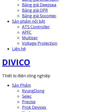
Bảng giá Deepsea
Bảng giá OPR
Bảng giá Socomec
Sản phẩm nổi bật
ATS Controller
APFC
Multiser
Voltage Protection
Liên hệ
DIVICO
Thiết bị điện công nghiệp
Sản Phẩm
KyungDong
Selec
Precise
Prok Devices