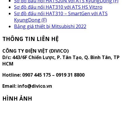
Sơ đồ đấu nối HAT520N với ATS KyungDong (F)
Sơ đồ đấu nối HAT310 với ATS HS Vitzro
Sơ đồ đấu nối HAT310 – SmartGen với ATS
KyungDong (F)
Bảng giá thiết bị Mitsubishi 2022
THÔNG TIN LIÊN HỆ
CÔNG TY ĐIỆN VIỆT (DIVICO)
D/c:
443/6F Chiến Lược, P. Tân Tạo, Q. Bình Tân, TP
HCM
Hotline: 0907 445 175 – 0919 31 8800
Email: info@divico.vn
HÌNH ẢNH