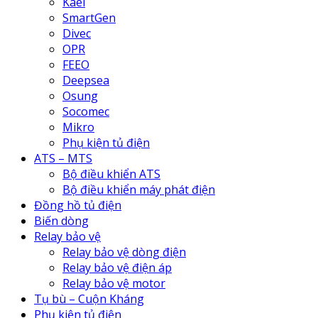
Kael
SmartGen
Divec
OPR
FEEO
Deepsea
Osung
Socomec
Mikro
Phụ kiện tủ điện
ATS – MTS
Bộ điều khiển ATS
Bộ điều khiển máy phát điện
Đồng hồ tủ điện
Biến dòng
Relay bảo vệ
Relay bảo vệ dòng điện
Relay bảo vệ điện áp
Relay bảo vệ motor
Tụ bù – Cuộn Kháng
Phụ kiện tủ điện