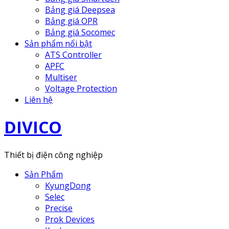
Bảng giá Deepsea
Bảng giá OPR
Bảng giá Socomec
Sản phẩm nổi bật
ATS Controller
APFC
Multiser
Voltage Protection
Liên hệ
DIVICO
Thiết bị điện công nghiệp
Sản Phẩm
KyungDong
Selec
Precise
Prok Devices