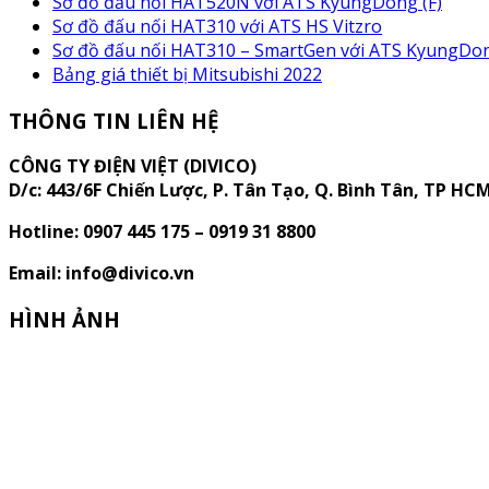
Sơ đồ đấu nối HAT520N với ATS KyungDong (F)
Sơ đồ đấu nối HAT310 với ATS HS Vitzro
Sơ đồ đấu nối HAT310 – SmartGen với ATS KyungDon
Bảng giá thiết bị Mitsubishi 2022
THÔNG TIN LIÊN HỆ
CÔNG TY ĐIỆN VIỆT (DIVICO)
D/c:
443/6F Chiến Lược, P. Tân Tạo, Q. Bình Tân, TP HC
Hotline: 0907 445 175 – 0919 31 8800
Email: info@divico.vn
HÌNH ẢNH