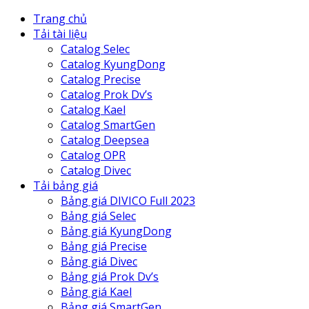
Trang chủ
Tải tài liệu
Catalog Selec
Catalog KyungDong
Catalog Precise
Catalog Prok Dv’s
Catalog Kael
Catalog SmartGen
Catalog Deepsea
Catalog OPR
Catalog Divec
Tải bảng giá
Bảng giá DIVICO Full 2023
Bảng giá Selec
Bảng giá KyungDong
Bảng giá Precise
Bảng giá Divec
Bảng giá Prok Dv’s
Bảng giá Kael
Bảng giá SmartGen