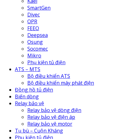
Kael
SmartGen
Divec
OPR
FEEO
Deepsea
Osung
Socomec
Mikro
Phụ kiện tủ điện
ATS – MTS
Bộ điều khiển ATS
Bộ điều khiển máy phát điện
Đồng hồ tủ điện
Biến dòng
Relay bảo vệ
Relay bảo vệ dòng điện
Relay bảo vệ điện áp
Relay bảo vệ motor
Tụ bù – Cuộn Kháng
Phụ kiện tủ điện