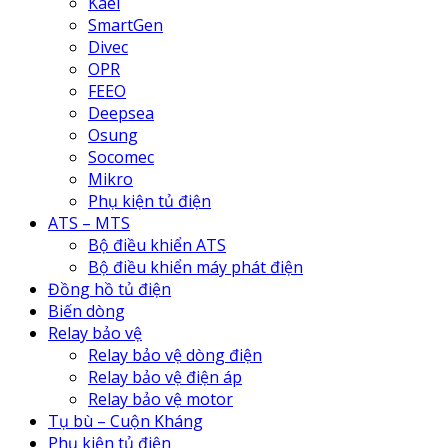
Kael
SmartGen
Divec
OPR
FEEO
Deepsea
Osung
Socomec
Mikro
Phụ kiện tủ điện
ATS – MTS
Bộ điều khiển ATS
Bộ điều khiển máy phát điện
Đồng hồ tủ điện
Biến dòng
Relay bảo vệ
Relay bảo vệ dòng điện
Relay bảo vệ điện áp
Relay bảo vệ motor
Tụ bù – Cuộn Kháng
Phụ kiện tủ điện