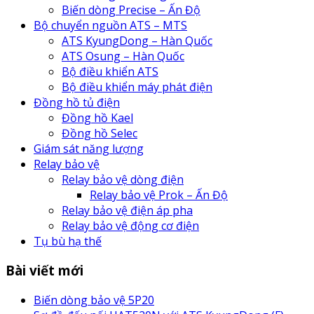
Biến dòng Precise – Ấn Độ
Bộ chuyển nguồn ATS – MTS
ATS KyungDong – Hàn Quốc
ATS Osung – Hàn Quốc
Bộ điều khiển ATS
Bộ điều khiển máy phát điện
Đồng hồ tủ điện
Đồng hồ Kael
Đồng hồ Selec
Giám sát năng lượng
Relay bảo vệ
Relay bảo vệ dòng điện
Relay bảo vệ Prok – Ấn Độ
Relay bảo vệ điện áp pha
Relay bảo vệ động cơ điện
Tụ bù hạ thế
Bài viết mới
Biến dòng bảo vệ 5P20