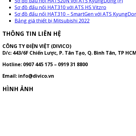
Sơ đồ đấu nối HAT520N với ATS KyungDong (F)
Sơ đồ đấu nối HAT310 với ATS HS Vitzro
Sơ đồ đấu nối HAT310 – SmartGen với ATS KyungDon
Bảng giá thiết bị Mitsubishi 2022
THÔNG TIN LIÊN HỆ
CÔNG TY ĐIỆN VIỆT (DIVICO)
D/c:
443/6F Chiến Lược, P. Tân Tạo, Q. Bình Tân, TP HC
Hotline: 0907 445 175 – 0919 31 8800
Email: info@divico.vn
HÌNH ẢNH