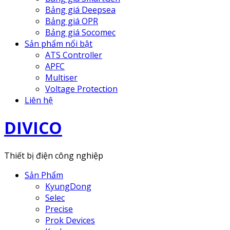
Bảng giá Deepsea
Bảng giá OPR
Bảng giá Socomec
Sản phẩm nổi bật
ATS Controller
APFC
Multiser
Voltage Protection
Liên hệ
DIVICO
Thiết bị điện công nghiệp
Sản Phẩm
KyungDong
Selec
Precise
Prok Devices