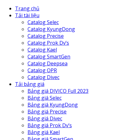
Trang chủ
Tải tài liệu
Catalog Selec
Catalog KyungDong
Catalog Precise
Catalog Prok Dv’s
Catalog Kael
Catalog SmartGen
Catalog Deepsea
Catalog OPR
Catalog Divec
Tải bảng giá
Bảng giá DIVICO Full 2023
Bảng giá Selec
Bảng giá KyungDong
Bảng giá Precise
Bảng giá Divec
Bảng giá Prok Dv’s
Bảng giá Kael
Bảng giá SmartGen