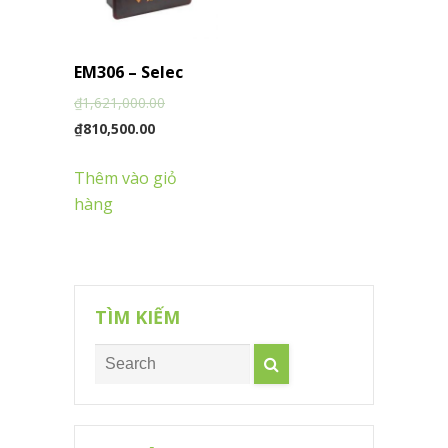
EM306 – Selec
₫
1,621,000.00
₫
810,500.00
Thêm vào giỏ
hàng
TÌM KIẾM