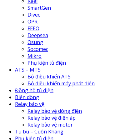
Kael
SmartGen
Divec
OPR
FEEO
Deepsea
Osung
Socomec
Mikro
Phụ kiện tủ điện
ATS – MTS
Bộ điều khiển ATS
Bộ điều khiển máy phát điện
Đồng hồ tủ điện
Biến dòng
Relay bảo vệ
Relay bảo vệ dòng điện
Relay bảo vệ điện áp
Relay bảo vệ motor
Tụ bù – Cuộn Kháng
Phụ kiện tủ điện