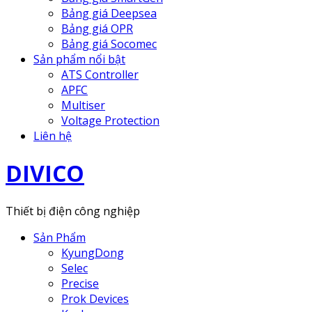
Bảng giá Deepsea
Bảng giá OPR
Bảng giá Socomec
Sản phẩm nổi bật
ATS Controller
APFC
Multiser
Voltage Protection
Liên hệ
DIVICO
Thiết bị điện công nghiệp
Sản Phẩm
KyungDong
Selec
Precise
Prok Devices