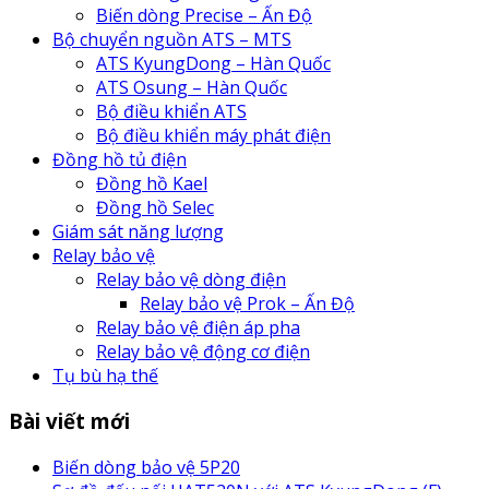
Biến dòng Precise – Ấn Độ
Bộ chuyển nguồn ATS – MTS
ATS KyungDong – Hàn Quốc
ATS Osung – Hàn Quốc
Bộ điều khiển ATS
Bộ điều khiển máy phát điện
Đồng hồ tủ điện
Đồng hồ Kael
Đồng hồ Selec
Giám sát năng lượng
Relay bảo vệ
Relay bảo vệ dòng điện
Relay bảo vệ Prok – Ấn Độ
Relay bảo vệ điện áp pha
Relay bảo vệ động cơ điện
Tụ bù hạ thế
Bài viết mới
Biến dòng bảo vệ 5P20