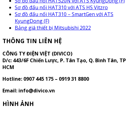
Sơ đồ đấu nối HAT520N với ATS KyungDong (F)
Sơ đồ đấu nối HAT310 với ATS HS Vitzro
Sơ đồ đấu nối HAT310 – SmartGen với ATS
KyungDong (F)
Bảng giá thiết bị Mitsubishi 2022
THÔNG TIN LIÊN HỆ
CÔNG TY ĐIỆN VIỆT (DIVICO)
D/c:
443/6F Chiến Lược, P. Tân Tạo, Q. Bình Tân, TP
HCM
Hotline: 0907 445 175 – 0919 31 8800
Email: info@divico.vn
HÌNH ẢNH