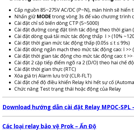
Cấp nguồn 85~275V AC/DC (P~N), màn hình sẽ hiển thị
Nhấn giữ
MODE
trong vòng 3s để vào chương trình c
Cài đặt chỉ số biến dòng CTP (5~5000)
Cài đặt đường cong đặt tính tác động theo thời gia
Cài đặt dòng quá tải mức tác động thấp I > (10% ~120%
Cài đặt thời gian mức tác động thấp (0.05s ≤ t ≤ 99s)
Cài đặt dòng ngắn mạch theo mức tác động cao: I >> (
Cài đặt thời gian tác động cho mức tác động cao: t >> 
Cài đặt 2 cặp tiếp điểm ngõ ra 2 (D/O) theo hai chế độ
Cài đặt thời gian thực (RTC)
Xóa giá trị Alarm lưu trữ (CLR-FLT)
Cài đặt chế độ điều khiển Relay khi hết sự cố (Automa
Chức năng Test trạng thái hoặc động của Relay
Download hướng dẫn cài đặt Relay MPOC-SPL –
Các loại relay bảo vệ Prok – Ấn Độ