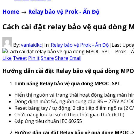
Home
→
Relay bảo vệ Prok - Ấn Độ
Cách cài đặt relay bảo vệ quá dòng 
By:
vanlaidkc
|
In:
Relay bảo vệ Prok - Ấn Độ
|
Last Upda
Like
Tweet
Pin it
Share
Share
Email
Hướng dẫn cài đặt Relay bảo vệ quá dòng MPO
Tính năng Relay bảo vệ
quá dòng
MP
OC
–SPL
Hiển thị nguồn và trạng thái hoạt động bằng màn h
Dòng định mức: 5A, nguồn cung cấp: 85 ~ 275V AC/D
Reset bằng tay / tự động, 2 cặp tiếp điểm ngõ ra (2 C/
Chức năng lưu lại sự cố theo thời gian thực (RTC)
Đáp ứng tiêu chuẩn IEC 60255
Hướng dẫn cài đặt Relay
bảo vệ quá dòng
MP
OC
–