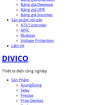
Bảng giá Deepsea
Bảng giá OPR
Bảng giá Socomec
Sản phẩm nổi bật
ATS Controller
APFC
Multiser
Voltage Protection
Liên hệ
DIVICO
Thiết bị điện công nghiệp
Sản Phẩm
KyungDong
Selec
Precise
Prok Devices