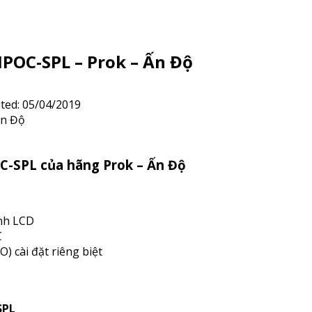
MPOC-SPL – Prok – Ấn Độ
ted:
05/04/2019
C-SPL của hãng Prok – Ấn Độ
ình LCD
C
O) cài đặt riêng biệt
SPL