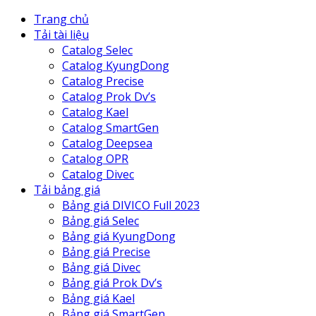
Trang chủ
Tải tài liệu
Catalog Selec
Catalog KyungDong
Catalog Precise
Catalog Prok Dv’s
Catalog Kael
Catalog SmartGen
Catalog Deepsea
Catalog OPR
Catalog Divec
Tải bảng giá
Bảng giá DIVICO Full 2023
Bảng giá Selec
Bảng giá KyungDong
Bảng giá Precise
Bảng giá Divec
Bảng giá Prok Dv’s
Bảng giá Kael
Bảng giá SmartGen