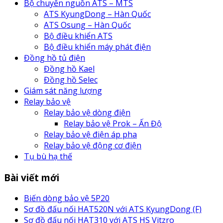
Bộ chuyển nguồn ATS – MTS
ATS KyungDong – Hàn Quốc
ATS Osung – Hàn Quốc
Bộ điều khiển ATS
Bộ điều khiển máy phát điện
Đồng hồ tủ điện
Đồng hồ Kael
Đồng hồ Selec
Giám sát năng lượng
Relay bảo vệ
Relay bảo vệ dòng điện
Relay bảo vệ Prok – Ấn Độ
Relay bảo vệ điện áp pha
Relay bảo vệ động cơ điện
Tụ bù hạ thế
Bài viết mới
Biến dòng bảo vệ 5P20
Sơ đồ đấu nối HAT520N với ATS KyungDong (F)
Sơ đồ đấu nối HAT310 với ATS HS Vitzro