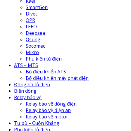
Kael
SmartGen
Divec
OPR
FEEO
Deepsea
Osung
Socomec
Mikro
Phụ kiện tủ điện
ATS – MTS
Bộ điều khiển ATS
Bộ điều khiển máy phát điện
Đồng hồ tủ điện
Biến dòng
Relay bảo vệ
Relay bảo vệ dòng điện
Relay bảo vệ điện áp
Relay bảo vệ motor
Tụ bù – Cuộn Kháng
Phụ kiện tủ điện