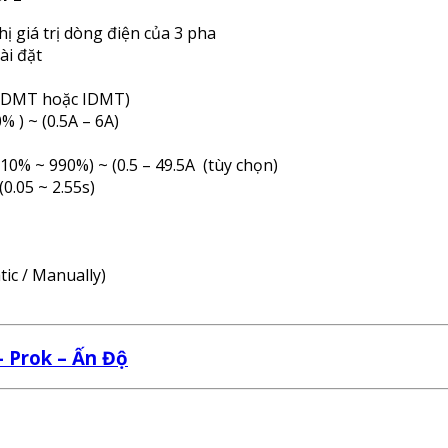
 giá trị dòng điện của 3 pha
ài đặt
n (DMT hoặc IDMT)
 ) ~ (0.5A – 6A)
10% ~ 990%) ~ (0.5 – 49.5A (tùy chọn)
(0.05 ~ 2.55s)
tic / Manually)
 Prok – Ấn Độ