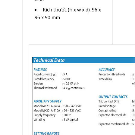
Kích thước (h x w x d): 96 x
96 x 90 mm