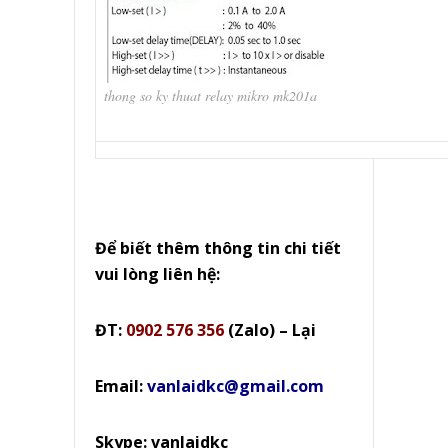
thong so ky thuat relay mikro mk201a
Để biết thêm thông tin chi tiết
vui lòng liên hệ:
ĐT:
0902 576 356
(Zalo) – Lại
Email:
vanlaidkc@gmail.com
Skype: vanlaidkc