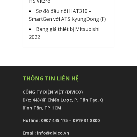
HS Vitzro
Sơ đồ đấu nối HAT310 –
SmartGen với ATS KyungDong (F)
Bảng giá thiết bị Mitsubishi
2022
THÔNG TIN LIÊN HỆ
CÔNG TY ĐIỆN VIỆT (DIVICO)
D/c:
443/6F Chiến Lược, P. Tân Tạo, Q.
Bình Tân, TP HCM
Hotline: 0907 445 175 – 0919 31 8800
Email: info@divico.vn