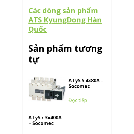
Các dòng sản phẩm
ATS KyungDong Hàn
Quốc
Sản phẩm tương
tự
ATyS S 4x80A –
Socomec
Đọc tiếp
ATyS r 3x400A
– Socomec