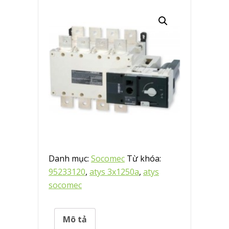
Danh mục:
Socomec
Từ khóa:
95233120
,
atys 3x1250a
,
atys
socomec
Mô tả