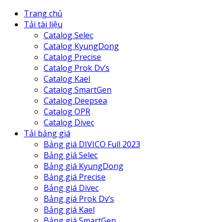
Trang chủ
Tải tài liệu
Catalog Selec
Catalog KyungDong
Catalog Precise
Catalog Prok Dv’s
Catalog Kael
Catalog SmartGen
Catalog Deepsea
Catalog OPR
Catalog Divec
Tải bảng giá
Bảng giá DIVICO Full 2023
Bảng giá Selec
Bảng giá KyungDong
Bảng giá Precise
Bảng giá Divec
Bảng giá Prok Dv’s
Bảng giá Kael
Bảng giá SmartGen