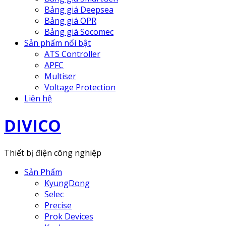
Bảng giá Deepsea
Bảng giá OPR
Bảng giá Socomec
Sản phẩm nổi bật
ATS Controller
APFC
Multiser
Voltage Protection
Liên hệ
DIVICO
Thiết bị điện công nghiệp
Sản Phẩm
KyungDong
Selec
Precise
Prok Devices