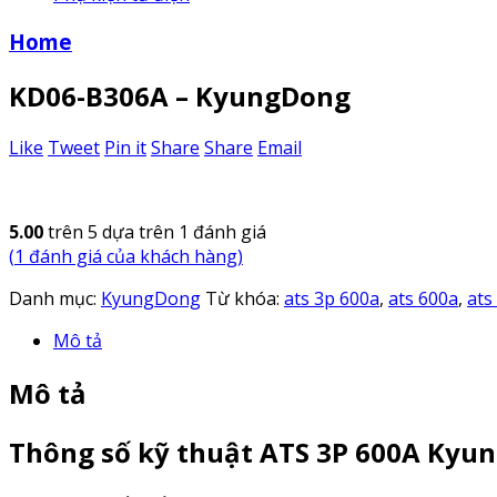
Home
KD06-B306A – KyungDong
Like
Tweet
Pin it
Share
Share
Email
5.00
trên 5 dựa trên
1
đánh giá
(
1
đánh giá của khách hàng)
Danh mục:
KyungDong
Từ khóa:
ats 3p 600a
,
ats 600a
,
ats
Mô tả
Mô tả
Thông số kỹ thuật ATS 3P 600A Kyu