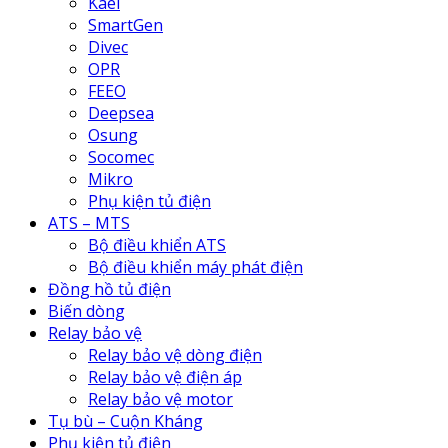
Kael
SmartGen
Divec
OPR
FEEO
Deepsea
Osung
Socomec
Mikro
Phụ kiện tủ điện
ATS – MTS
Bộ điều khiển ATS
Bộ điều khiển máy phát điện
Đồng hồ tủ điện
Biến dòng
Relay bảo vệ
Relay bảo vệ dòng điện
Relay bảo vệ điện áp
Relay bảo vệ motor
Tụ bù – Cuộn Kháng
Phụ kiện tủ điện