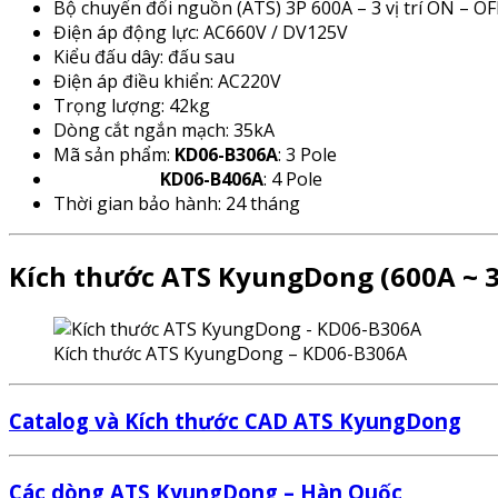
Bộ chuyển đổi nguồn (ATS) 3P 600A – 3 vị trí ON – O
Điện áp động lực: AC660V / DV125V
Kiểu đấu dây: đấu sau
Điện áp điều khiển: AC220V
Trọng lượng: 42kg
Dòng cắt ngắn mạch: 35kA
Mã sản phẩm:
KD06-B306A
: 3 Pole
KD06-B406A
: 4 Pole
Thời gian bảo hành: 24 tháng
Kích thước ATS KyungDong (600A ~ 
Kích thước ATS KyungDong – KD06-B306A
Catalog và Kích thước CAD ATS KyungDong
Các dòng ATS KyungDong – Hàn Quốc