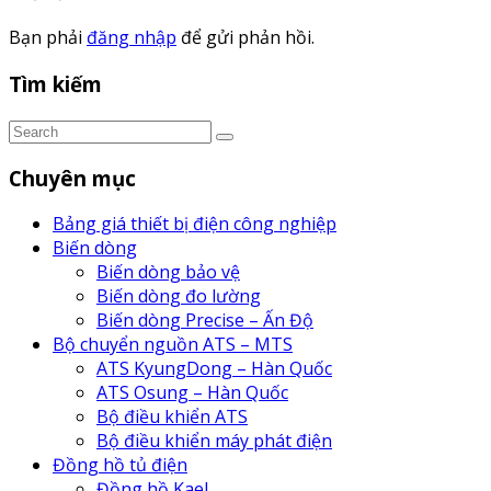
Bạn phải
đăng nhập
để gửi phản hồi.
Tìm kiếm
Chuyên mục
Bảng giá thiết bị điện công nghiệp
Biến dòng
Biến dòng bảo vệ
Biến dòng đo lường
Biến dòng Precise – Ấn Độ
Bộ chuyển nguồn ATS – MTS
ATS KyungDong – Hàn Quốc
ATS Osung – Hàn Quốc
Bộ điều khiển ATS
Bộ điều khiển máy phát điện
Đồng hồ tủ điện
Đồng hồ Kael