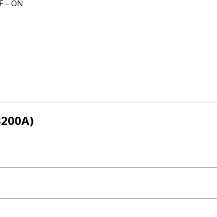
FF – ON
3200A)