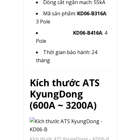
Dòng cắt ngắn mạch: 55kA
Mã sản phẩm:
KD06-B316A
:
3 Pole
KD06-B416A
: 4
Pole
Thời gian bảo hành: 24
tháng
Kích thước ATS
KyungDong
(600A ~ 3200A)
Kích thước ATS KyungDong – KD06-B