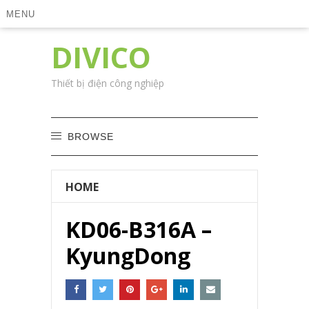
MENU
DIVICO
Thiết bị điện công nghiệp
BROWSE
HOME
KD06-B316A –
KyungDong