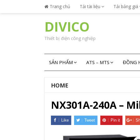
Trang chủ
Tải tài liệu
Tải bảng giá
DIVICO
Thiết bị điện công nghiệp
SẢN PHẨM
ATS – MTS
ĐỒNG H
HOME
NX301A-240A – Mi
Like
Tweet
Pin it
Sh