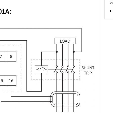
v
01A: