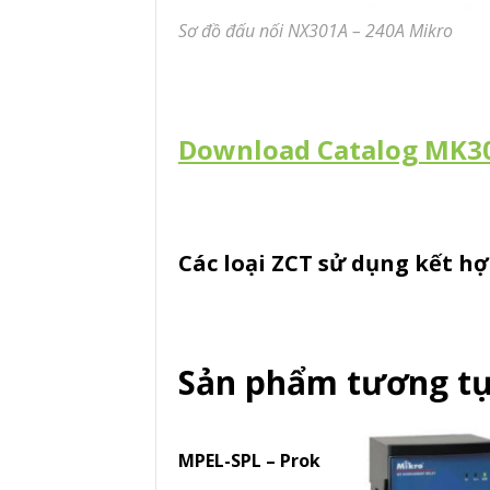
Sơ đồ đấu nối NX301A – 240A Mikro
Download Catalog MK30
Các loại ZCT sử dụng kết hợ
Sản phẩm tương t
MPEL-SPL – Prok