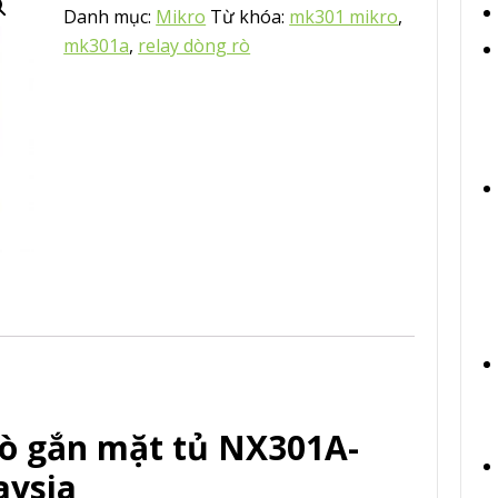
Danh mục:
Mikro
Từ khóa:
mk301 mikro
,
mk301a
,
relay dòng rò
rò gắn mặt tủ NX301A-
aysia