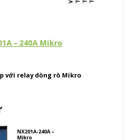
1A – 240A Mikro
p với relay dòng rò Mikro
ự
NX201A-240A –
Mikro