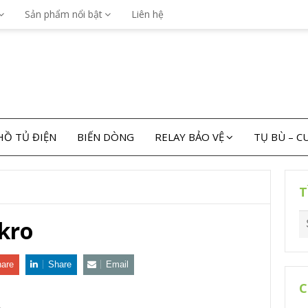
Sản phẩm nổi bật
Liên hệ
Ồ TỦ ĐIỆN
BIẾN DÒNG
RELAY BẢO VỆ
TỤ BÙ – 
T
kro
are
Share
Email
C