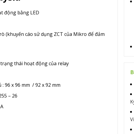
oạt động bằng LED
rò (khuyến cáo sử dụng ZCT của Mikro để đảm
trạng thái hoạt động của relay
B
tủ : 96 x 96 mm / 92 x 92 mm
255 – 26
K
0A
V