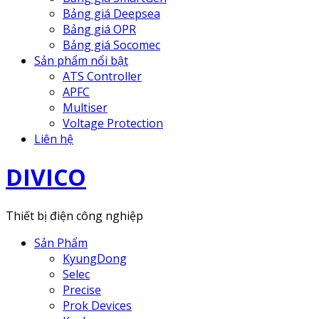
Bảng giá Deepsea
Bảng giá OPR
Bảng giá Socomec
Sản phẩm nổi bật
ATS Controller
APFC
Multiser
Voltage Protection
Liên hệ
DIVICO
Thiết bị điện công nghiệp
Sản Phẩm
KyungDong
Selec
Precise
Prok Devices