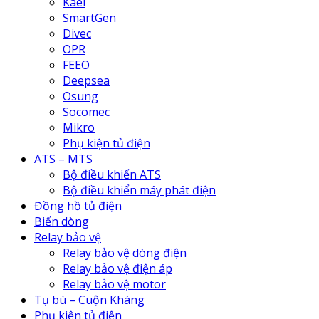
Kael
SmartGen
Divec
OPR
FEEO
Deepsea
Osung
Socomec
Mikro
Phụ kiện tủ điện
ATS – MTS
Bộ điều khiển ATS
Bộ điều khiển máy phát điện
Đồng hồ tủ điện
Biến dòng
Relay bảo vệ
Relay bảo vệ dòng điện
Relay bảo vệ điện áp
Relay bảo vệ motor
Tụ bù – Cuộn Kháng
Phụ kiện tủ điện