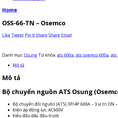
Home
OSS-66-TN – Osemco
Like
Tweet
Pin it
Share
Share
Email
Danh mục:
Osung
Từ khóa:
ats 600a
,
ats osemco 600a
,
ats
Mô tả
Mô tả
Bộ chuyển nguồn ATS Osung (Osemco
Bộ chuyển đổi nguồn (ATS) 3P/4P 600A – 3 vị trí ON 
Điện áp động lực: AC600V
Kiểu đấu dây: đấu trước