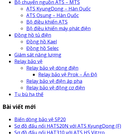
Bộ chuyển nguồn ATS – MTS
ATS KyungDong – Hàn Quốc
ATS Osung – Hàn Quốc
Bộ điều khiển ATS
Bộ điều khiển máy phát điện
Đồng hồ tủ điện
Đồng hồ Kael
Đồng hồ Selec
Giám sát năng lượng
Relay bảo vệ
Relay bảo vệ dòng điện
Relay bảo vệ Prok – Ấn Độ
Relay bảo vệ điện áp pha
Relay bảo vệ động cơ điện
Tụ bù hạ thế
Bài viết mới
Biến dòng bảo vệ 5P20
Sơ đồ đấu nối HAT520N với ATS KyungDong (F)
Sơ đồ đấu nối HAT310 với ATS HS Vitzro