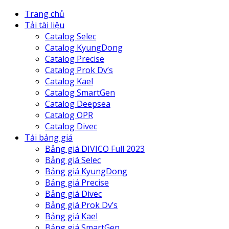
Trang chủ
Tải tài liệu
Catalog Selec
Catalog KyungDong
Catalog Precise
Catalog Prok Dv’s
Catalog Kael
Catalog SmartGen
Catalog Deepsea
Catalog OPR
Catalog Divec
Tải bảng giá
Bảng giá DIVICO Full 2023
Bảng giá Selec
Bảng giá KyungDong
Bảng giá Precise
Bảng giá Divec
Bảng giá Prok Dv’s
Bảng giá Kael
Bảng giá SmartGen