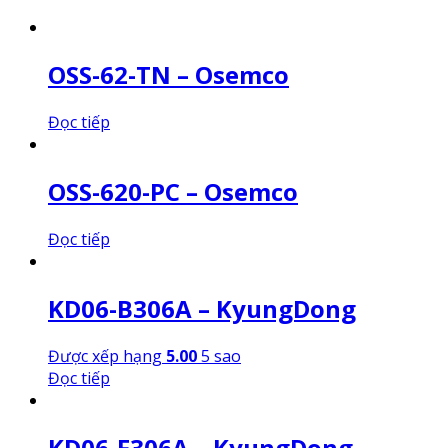
OSS-62-TN – Osemco
Đọc tiếp
OSS-620-PC – Osemco
Đọc tiếp
KD06-B306A – KyungDong
Được xếp hạng
5.00
5 sao
Đọc tiếp
KD06-F306A – KyungDong