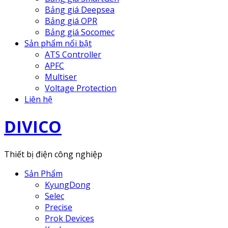
Bảng giá Deepsea
Bảng giá OPR
Bảng giá Socomec
Sản phẩm nổi bật
ATS Controller
APFC
Multiser
Voltage Protection
Liên hệ
DIVICO
Thiết bị điện công nghiệp
Sản Phẩm
KyungDong
Selec
Precise
Prok Devices