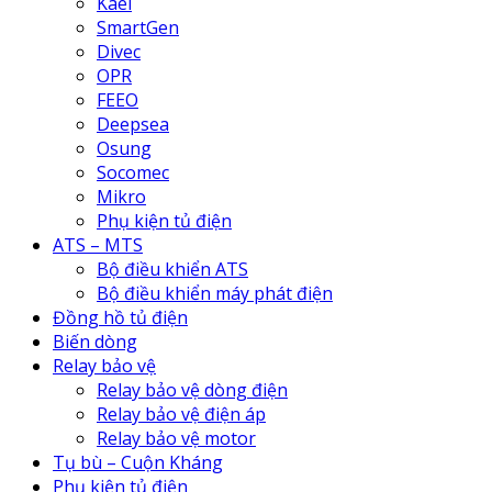
Kael
SmartGen
Divec
OPR
FEEO
Deepsea
Osung
Socomec
Mikro
Phụ kiện tủ điện
ATS – MTS
Bộ điều khiển ATS
Bộ điều khiển máy phát điện
Đồng hồ tủ điện
Biến dòng
Relay bảo vệ
Relay bảo vệ dòng điện
Relay bảo vệ điện áp
Relay bảo vệ motor
Tụ bù – Cuộn Kháng
Phụ kiện tủ điện