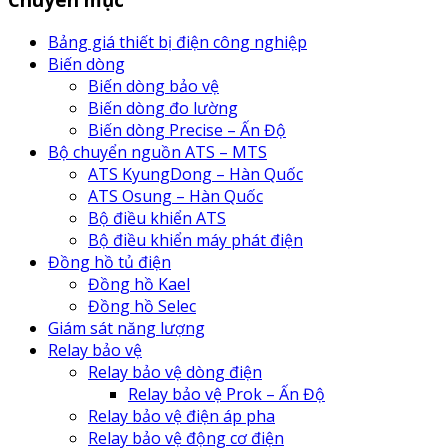
Bảng giá thiết bị điện công nghiệp
Biến dòng
Biến dòng bảo vệ
Biến dòng đo lường
Biến dòng Precise – Ấn Độ
Bộ chuyển nguồn ATS – MTS
ATS KyungDong – Hàn Quốc
ATS Osung – Hàn Quốc
Bộ điều khiển ATS
Bộ điều khiển máy phát điện
Đồng hồ tủ điện
Đồng hồ Kael
Đồng hồ Selec
Giám sát năng lượng
Relay bảo vệ
Relay bảo vệ dòng điện
Relay bảo vệ Prok – Ấn Độ
Relay bảo vệ điện áp pha
Relay bảo vệ động cơ điện