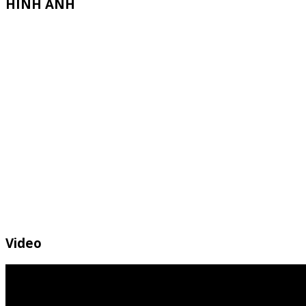
HÌNH ẢNH
Video