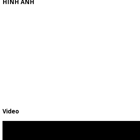
HÌNH ẢNH
Video