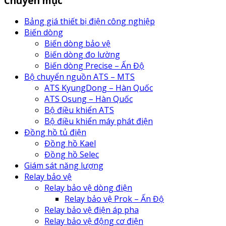
Chuyên mục
Bảng giá thiết bị điện công nghiệp
Biến dòng
Biến dòng bảo vệ
Biến dòng đo lường
Biến dòng Precise – Ấn Độ
Bộ chuyển nguồn ATS – MTS
ATS KyungDong – Hàn Quốc
ATS Osung – Hàn Quốc
Bộ điều khiển ATS
Bộ điều khiển máy phát điện
Đồng hồ tủ điện
Đồng hồ Kael
Đồng hồ Selec
Giám sát năng lượng
Relay bảo vệ
Relay bảo vệ dòng điện
Relay bảo vệ Prok – Ấn Độ
Relay bảo vệ điện áp pha
Relay bảo vệ động cơ điện