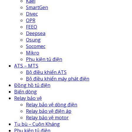
Kael
SmartGen
Divec
OPR
FEEO
Deepsea
Osung
Socomec
Mikro
Phụ kiện tủ điện
ATS – MTS
Bộ điều khiển ATS
Bộ điều khiển máy phát điện
Đồng hồ tủ điện
Biến dòng
Relay bảo vệ
Relay bảo vệ dòng điện
Relay bảo vệ điện áp
Relay bảo vệ motor
Tụ bù – Cuộn Kháng
Phụ kiện tủ điện