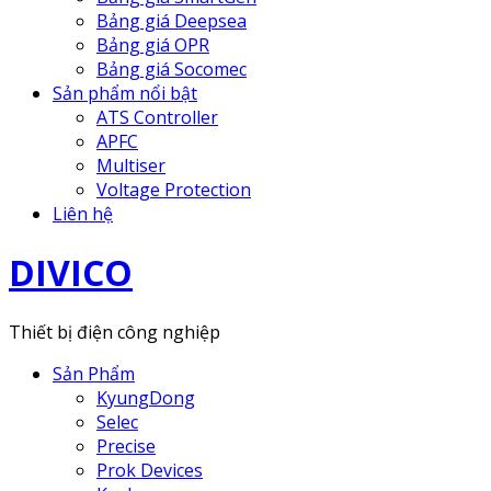
Bảng giá Deepsea
Bảng giá OPR
Bảng giá Socomec
Sản phẩm nổi bật
ATS Controller
APFC
Multiser
Voltage Protection
Liên hệ
DIVICO
Thiết bị điện công nghiệp
Sản Phẩm
KyungDong
Selec
Precise
Prok Devices