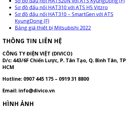
Sơ đồ đấu nối HAT520N với ATS KyungDong (F)
Sơ đồ đấu nối HAT310 với ATS HS Vitzro
Sơ đồ đấu nối HAT310 – SmartGen với ATS
KyungDong (F)
Bảng giá thiết bị Mitsubishi 2022
THÔNG TIN LIÊN HỆ
CÔNG TY ĐIỆN VIỆT (DIVICO)
D/c:
443/6F Chiến Lược, P. Tân Tạo, Q. Bình Tân, TP
HCM
Hotline: 0907 445 175 – 0919 31 8800
Email: info@divico.vn
HÌNH ẢNH