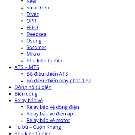
Kael
SmartGen
Divec
OPR
FEEO
Deepsea
Osung
Socomec
Mikro
Phụ kiện tủ điện
ATS – MTS
Bộ điều khiển ATS
Bộ điều khiển máy phát điện
Đồng hồ tủ điện
Biến dòng
Relay bảo vệ
Relay bảo vệ dòng điện
Relay bảo vệ điện áp
Relay bảo vệ motor
Tụ bù – Cuộn Kháng
Phụ kiện tủ điện