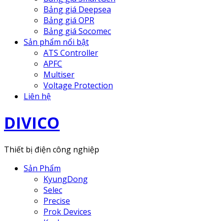
Bảng giá Deepsea
Bảng giá OPR
Bảng giá Socomec
Sản phẩm nổi bật
ATS Controller
APFC
Multiser
Voltage Protection
Liên hệ
DIVICO
Thiết bị điện công nghiệp
Sản Phẩm
KyungDong
Selec
Precise
Prok Devices