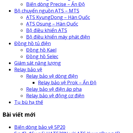
Biến dòng Precise – Ấn Độ
Bộ chuyển nguồn ATS – MTS
ATS KyungDong – Hàn Quốc
ATS Osung – Hàn Quốc
Bộ điều khiển ATS
Bộ điều khiển máy phát điện
Đồng hồ tủ điện
Đồng hồ Kael
Đồng hồ Selec
Giám sát năng lượng
Relay bảo vệ
Relay bảo vệ dòng điện
Relay bảo vệ Prok – Ấn Độ
Relay bảo vệ điện áp pha
Relay bảo vệ động cơ điện
Tụ bù hạ thế
Bài viết mới
Biến dòng bảo vệ 5P20