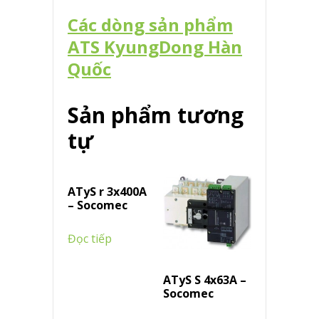
Các dòng sản phẩm
ATS KyungDong Hàn
Quốc
Sản phẩm tương
tự
ATyS r 3x400A
– Socomec
Đọc tiếp
ATyS S 4x63A –
Socomec