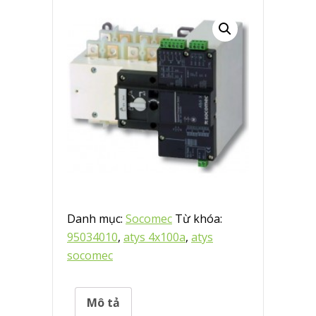
Danh mục:
Socomec
Từ khóa:
95034010
,
atys 4x100a
,
atys
socomec
Mô tả