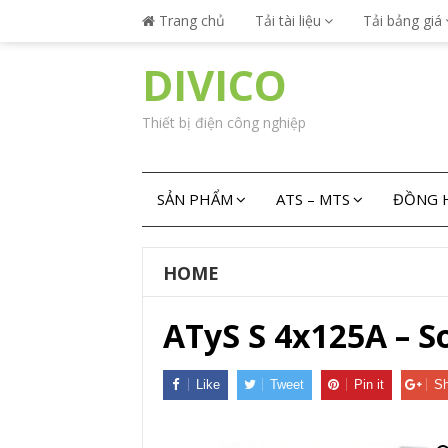
Trang chủ
Tải tài liệu
Tải bảng giá
DIVICO
Thiết bị điện công nghiệp
SẢN PHẨM
ATS – MTS
ĐỒNG H
HOME
ATyS S 4x125A – 
Like
Tweet
Pin it
Sh