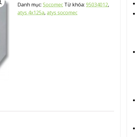
Danh mục:
Socomec
Từ khóa:
95034012
,
atys 4x125a
,
atys socomec