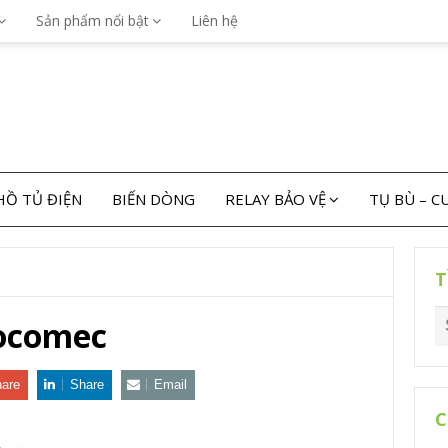
Sản phẩm nổi bật
Liên hệ
Ồ TỦ ĐIỆN
BIẾN DÒNG
RELAY BẢO VỆ
TỤ BÙ – 
T
Socomec
are
Share
Email
C