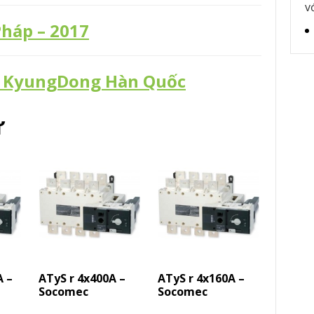
v
háp – 2017
S KyungDong Hàn Quốc
ự
A –
ATyS r 4x400A –
ATyS r 4x160A –
Socomec
Socomec