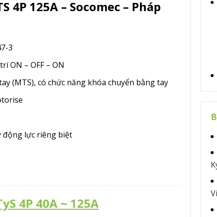
S 4P 125A – Socomec – Pháp
47-3
 trí ON – OFF – ON
ay (MTS), có chức năng khóa chuyển bằng tay
torise
B
 động lực riêng biệt
K
V
yS 4P 40A ~ 125A