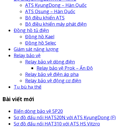
ATS KyungDong – Hàn Quốc
ATS Osung – Hàn Quốc
Bộ điều khiển ATS
Bộ điều khiển máy phát điện
Đồng hồ tủ điện
Đồng hồ Kael
Đồng hồ Selec
Giám sát năng lượng
Relay bảo vệ
Relay bảo vệ dòng điện
Relay bảo vệ Prok – Ấn Độ
Relay bảo vệ điện áp pha
Relay bảo vệ động cơ điện
Tụ bù hạ thế
Bài viết mới
Biến dòng bảo vệ 5P20
Sơ đồ đấu nối HAT520N với ATS KyungDong (F)
Sơ đồ đấu nối HAT310 với ATS HS Vitzro