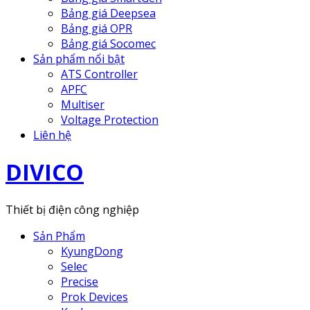
Bảng giá Deepsea
Bảng giá OPR
Bảng giá Socomec
Sản phẩm nổi bật
ATS Controller
APFC
Multiser
Voltage Protection
Liên hệ
DIVICO
Thiết bị điện công nghiệp
Sản Phẩm
KyungDong
Selec
Precise
Prok Devices