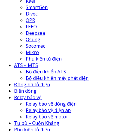
Kael
SmartGen
Divec
OPR
FEEO
Deepsea
Osung
Socomec
Mikro
Phụ kiện tủ điện
ATS – MTS
Bộ điều khiển ATS
Bộ điều khiển máy phát điện
Đồng hồ tủ điện
Biến dòng
Relay bảo vệ
Relay bảo vệ dòng điện
Relay bảo vệ điện áp
Relay bảo vệ motor
Tụ bù – Cuộn Kháng
Phụ kiện tủ điện