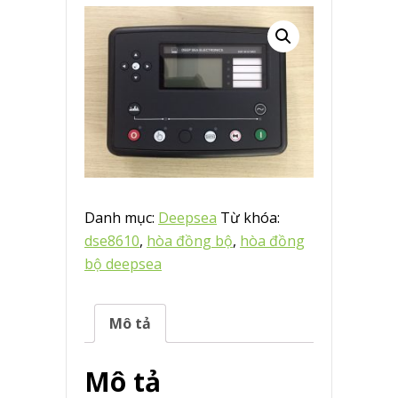
Danh mục:
Deepsea
Từ khóa:
dse8610
,
hòa đồng bộ
,
hòa đồng
bộ deepsea
Mô tả
Mô tả