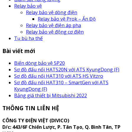
Relay bảo vệ
Relay bảo vệ dòng điện
Relay bảo vệ Prok – Ấn Độ
Relay bảo vệ điện áp pha
Relay bảo vệ động cơ điện
Tụ bù hạ thế
Bài viết mới
Biến dòng bảo vệ 5P20
Sơ đồ đấu nối HAT520N với ATS KyungDong (F)
Sơ đồ đấu nối HAT310 với ATS HS Vitzro
Sơ đồ đấu nối HAT310 – SmartGen với ATS
KyungDong (F)
Bảng giá thiết bị Mitsubishi 2022
THÔNG TIN LIÊN HỆ
CÔNG TY ĐIỆN VIỆT (DIVICO)
D/c:
443/6F Chiến Lược, P. Tân Tạo, Q. Bình Tân, TP