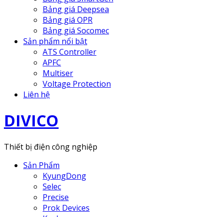
Bảng giá Deepsea
Bảng giá OPR
Bảng giá Socomec
Sản phẩm nổi bật
ATS Controller
APFC
Multiser
Voltage Protection
Liên hệ
DIVICO
Thiết bị điện công nghiệp
Sản Phẩm
KyungDong
Selec
Precise
Prok Devices