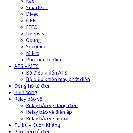
Kael
SmartGen
Divec
OPR
FEEO
Deepsea
Osung
Socomec
Mikro
Phụ kiện tủ điện
ATS – MTS
Bộ điều khiển ATS
Bộ điều khiển máy phát điện
Đồng hồ tủ điện
Biến dòng
Relay bảo vệ
Relay bảo vệ dòng điện
Relay bảo vệ điện áp
Relay bảo vệ motor
Tụ bù – Cuộn Kháng
Phụ kiện tủ điện