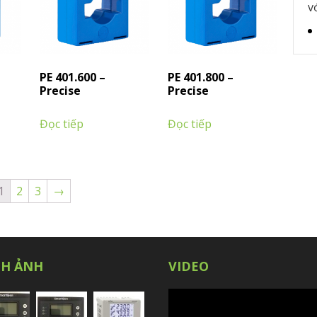
v
PE 401.600 –
PE 401.800 –
Precise
Precise
Đọc tiếp
Đọc tiếp
1
2
3
→
NH ẢNH
VIDEO