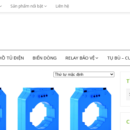
Sản phẩm nổi bật
Liên hệ
Ồ TỦ ĐIỆN
BIẾN DÒNG
RELAY BẢO VỆ
TỤ BÙ – 
T
C