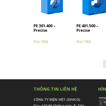
PE 301.400 –
PE 401.500 –
Precise
Precise
Đọc tiếp
Đọc tiếp
THÔNG TIN LIÊN HỆ
HÌ
CÔNG TY ĐIỆN VIỆT (DIVICO)
D/c:
443/6F Chiến Lược, P. Tân