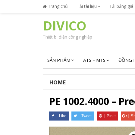
Trang chủ
Tải tài liệu
Tải bảng giá
DIVICO
Thiết bị điện công nghiệp
SẢN PHẨM
ATS – MTS
ĐỒNG H
HOME
PE 1002.4000 – Pre
Like
Tweet
Pin it
Sh