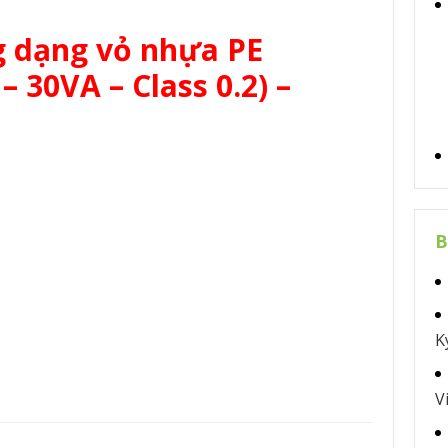
g dạng vỏ nhựa PE
– 30VA – Class 0.2) –
B
K
V