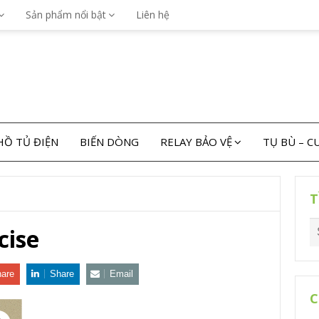
Sản phẩm nổi bật
Liên hệ
Ồ TỦ ĐIỆN
BIẾN DÒNG
RELAY BẢO VỆ
TỤ BÙ – 
T
cise
are
Share
Email
C