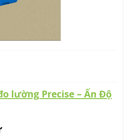
đo lường Precise – Ấn Độ
ự