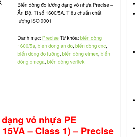
Biến dòng đo lường dạng vỏ nhựa Precise –
Ấn Độ. Tỉ số 1600/5A. Tiêu chuẩn chất
lượng ISO 9001
Danh mục:
Precise
Từ khóa:
biến dòng
1600/5a
,
bien dong an do
,
biến dòng cnc
,
biến dòng đo lường
,
biến dòng elmex
,
biến
dòng omega
,
biến dòng veritek
 dạng vỏ nhựa PE
 15VA – Class 1) – Precise