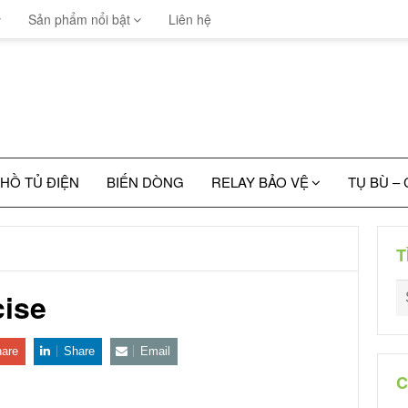
Sản phẩm nổi bật
Liên hệ
HỒ TỦ ĐIỆN
BIẾN DÒNG
RELAY BẢO VỆ
TỤ BÙ –
T
cise
are
Share
Email
C