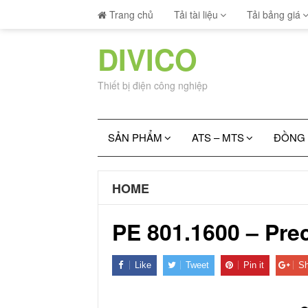
Trang chủ
Tải tài liệu
Tải bảng giá
DIVICO
Thiết bị điện công nghiệp
SẢN PHẨM
ATS – MTS
ĐỒNG 
HOME
PE 801.1600 – Pre
Like
Tweet
Pin it
Sh