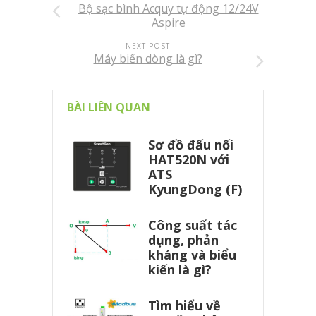
Bộ sạc bình Acquy tự động 12/24V
Aspire
NEXT POST
Máy biến dòng là gì?
BÀI LIÊN QUAN
Sơ đồ đấu nối
HAT520N với
ATS
KyungDong (F)
Công suất tác
dụng, phản
kháng và biểu
kiến là gì?
Tìm hiểu về